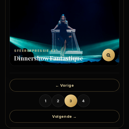
SFEERIMPRESSIE 42
Dinnershow Fantastique
← Vorige
1
2
3
4
Volgende →